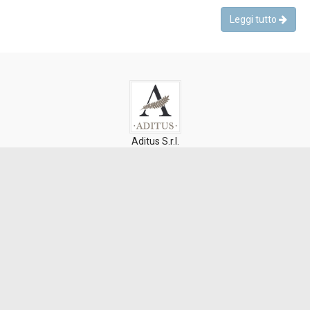
Leggi tutto
Aditus S.r.l.
Via Caboto, 35
10129 Torino
Numero REA: TO 1089615
CF/P.IVA 09896500015
Storie Miti Leggende
#LaSiciliaRacconta
Proposte educative e Materiali didattici
Pillole di Cultura
News
© 2026 All rights reserved Aditus S.r.l.