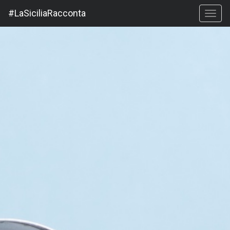
#LaSiciliaRacconta
Toggl
navig