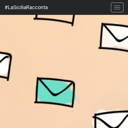
#LaSiciliaRacconta
Toggl
navig